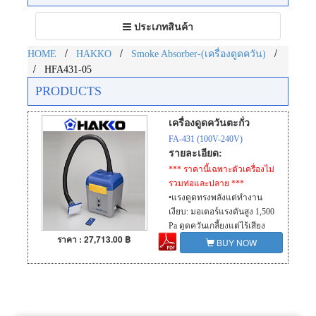
Toggle
ประเภทสินค้า
navigation
/
/
/
HOME
HAKKO
Smoke Absorber-(เครื่องดูดควัน)
/
HFA431-05
PRODUCTS
เครื่องดูดควันตะกั่ว
FA-431 (100V-240V)
รายละเอียด:
*** ราคานี้เฉพาะตัวเครื่องไม่
รวมท่อและปลาย ***
•แรงดูดทรงพลังแต่ทำงาน
เงียบ: มอเตอร์แรงดันสูง 1,500
Pa ดูดควันเกลี้ยงแต่ไร้เสียง
ราคา : 27,713.00 ฿
รบกวน
BUY NOW
•กรองอากาศสะอาด: กำจัด
ฝุ่นละอองและสารพิษได้ถึง
97% (กรองละเอียดถึง 0.3
ไมครอน)
•คุ้มค่าการลงทุน: แผ่นกรอง