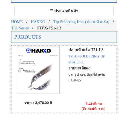
Toggle
ประเภทสินค้า
navigation
/
/
/
HOME
HAKKO
Tip Soldering Iron-(ปลายหัวแร้ง)
/
T51 Series
HTFX-T51-L3
PRODUCTS
ปลายหัวแร้ง T51-L3
T51-L3 SOLDERING TIP
SHAPE-3L
รายละเอียด:
ปลายหัวแร้งบัดกรีสำหรับ
FX-9705
ราคา : 3,478.00 ฿
สินค้าพิเศษ
(ติดต่อพนักงาน)