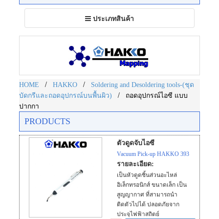
Toggle
ประเภทสินค้า
navigation
/
/
HOME
HAKKO
Soldering and Desoldering tools-(ชุด
/
บัดกรีและถอดอุปกรณ์บนพื้นผิว)
ถอดอุปกรณ์ไอซี แบบ
ปากกา
PRODUCTS
ตัวดูดจับไอซี
Vacuum Pick-up HAKKO 393
รายละเอียด:
เป็นหัวดูดชิ้นส่วนอะไหล่
อิเล็กทรอนิกส์ ขนาดเล็ก เป็น
สูญญากาศ ที่สามารถนำ
ติดตัวไปได้ ปลอดภัยจาก
ประจุไฟฟ้าสถิตย์