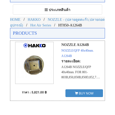
Toggle
ประเภทสินค้า
navigation
/
/
HOME
HAKKO
NOZZLE - (ปลายดูดตะกั่ว,ปลายถอด
/
/
อุปกรณ์)
Hot Air Series
HT850-A1264B
PRODUCTS
NOZZLE A1264B
NOZZLE/QFP 40x40mm.
A1264B
รายละเอียด:
A1264B NOZZLE/QFP
40x40mm. FOR 801-
803B,850,850B,850D,852,702B
ราคา : 5,821.00 ฿
BUY NOW