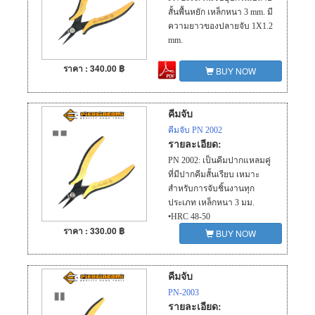
สั้นพื้นหยัก เหล็กหนา 3 mm. มี
ความยาวของปลายจับ 1X1.2
mm.
ราคา : 340.00 ฿
BUY NOW
คีมจับ
คีมจับ PN 2002
รายละเอียด:
PN 2002: เป็นคีมปากแหลมคู่
ที่มีปากคีมสั้นเรียบ เหมาะ
สำหรับการจับชิ้นงานทุก
ประเภท เหล็กหนา 3 มม.
•HRC 48-50
ราคา : 330.00 ฿
•น้ำหนัก 78g ความยาว
BUY NOW
146mm
•Short smooth needle-nose
pliers
คีมจับ
PN-2003
รายละเอียด: