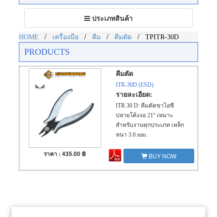
Toggle
ประเภทสินค้า
navigation
/
/
/
/
HOME
เครื่องมือ
คีม
คีมตัด
TPITR-30D
PRODUCTS
คีมตัด
ITR-30D (ESD)
รายละเอียด:
ITR 30 D: คีมตัดขาไอซี
ปลายโค้งงอ 21° เหมาะ
สำหรับงานทุกประเภท เหล็ก
หนา 3.0 mm.
ราคา : 435.00 ฿
BUY NOW