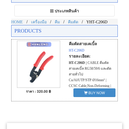
Toggle
ประเภทสินค้า
navigation
/
/
/
/
HOME
เครื่องมือ
คีม
คีมตัด
YHT-C206D
PRODUCTS
คีมตัดสายเคเบิ้ล
HT-C206D
รายละเอียด:
HT-C206D |
CABLE คีมตัด
สายเคเบิ้ล RG58/59/6 และตัด
สายทั่วไป
Cu/Al/UTP/STP Ø16mm² |
CCSC Cable,Non-Deforming |
ราคา : 320.00 ฿
Coax & Data Cable Cutter
BUY NOW
• Ideal works on coax, copper,
aluminum, twisted pair
UTP/STP and multi-conductor
AWG cables.
• Special hardened blade for
cutting coax cable with copper-