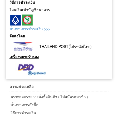
วิธีการชำระเงิน
clad-steel center
conductor(CCSC).
โอนเงินเข้าบัญชีธนาคาร
• Features a geometry precision
ground blade cutting the cables
without nicking, degrading or
ขั้นตอนการชำระเงิน >>>
deforming
• Stays coax cable round during
จัดส่งโดย
the cutting operation for easy
connector termination.
THAILAND POST(ไปรษณีย์ไทย)
• Rust resistant black oxide
finish and ergonomic comfo
เครื่องหมายรับรอง
ความช่วยเหลือ
ตรวจสอบรายการสั่งซื้อสินค้า ( ไม่สมัครสมาชิก )
ขั้นตอนการสั่งซื้อ
วิธีการชำระเงิน