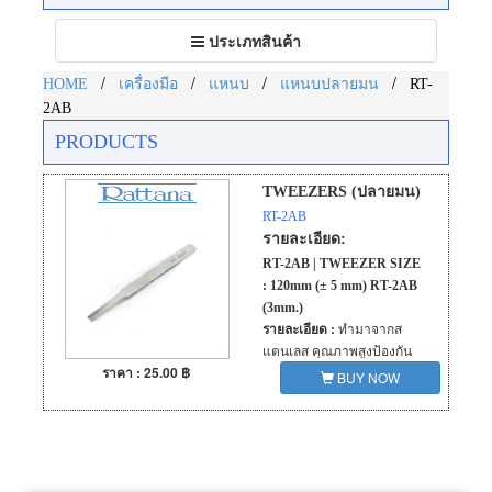
Toggle
ประเภทสินค้า
navigation
/
/
/
/
HOME
เครื่องมือ
แหนบ
แหนบปลายมน
RT-
2AB
PRODUCTS
TWEEZERS (ปลายมน)
RT-2AB
รายละเอียด:
RT-2AB | TWEEZER SIZE
: 120mm (± 5 mm) RT-2AB
(3mm.)
รายละเอียด :
ทำมาจากส
แตนเลส คุณภาพสูงป้องกัน
ราคา : 25.00 ฿
การกัดกร่อนของปลาย
BUY NOW
ปากคีบ จากประเทศอินเดีย
แข็งแรง คงทน ไม่บิดงอง่าย
ไม่เป็นสนิม ช่วยให้จับชิ้นงาน
อย่างมั่นใจ สามารถใช้งานได้
หลากหลาย ตั้งแต่จับชิ้นส่วน