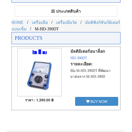
Toggle
ประเภทสินค้า
navigation
/
/
/
HOME
เครื่องมือ
เครื่องมือวัด
มัลติฟังก์ชันก์มิเตอร์
/
แบบเข็ม
M-HD-390DT
PRODUCTS
มัลติมิเตอร์อนาล็อก
HD-390DT
รายละเอียด:
Blu M-HD-390DT ที่พัฒนา
มาต่อจาก M-HD-390D
ราคา : 1,390.00 ฿
BUY NOW