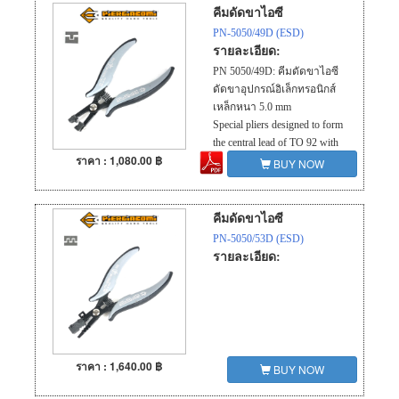
shorter than 1- 3 - 5 leads. It is
คีมดัดขาไอซี
possible to adjust the distance
PN-5050/49D (ESD)
by a sliding foil (min. 3mm)
รายละเอียด:
PN 5050/49D: คีมดัดขาไอซี
ดัดขาอุปกรณ์อิเล็กทรอนิกส์
เหล็กหนา 5.0 mm
Special pliers designed to form
the central lead of TO 92 with
ราคา : 1,080.00 ฿
2.54mm pitch.
BUY NOW
คีมดัดขาไอซี
PN-5050/53D (ESD)
รายละเอียด:
ราคา : 1,640.00 ฿
BUY NOW