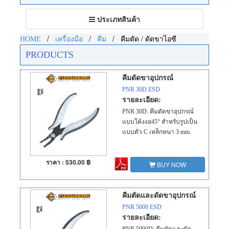
Toggle
ประเภทสินค้า
navigation
/
/
/
HOME
เครื่องมือ
คีม
คีมตัด / ดัดขาไอซี
PRODUCTS
คีมดัดขาอุปกรณ์
PNR 30D ESD
รายละเอียด:
PNR 30D: คีมดัดขาอุปกรณ์
แบบโค้งงอ45° สำหรับรูปเป็น
แบบตัว C เหล็กหนา 3 mm.
ราคา : 530.00 ฿
BUY NOW
คีมตัดและดัดขาอุปกรณ์
PNR 5000 ESD
รายละเอียด: