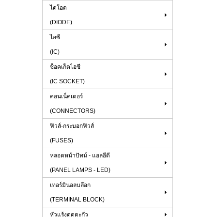
ไดโอด
(DIODE)
ไอซี
(IC)
ซ็อคเก็ตไอซี
(IC SOCKET)
คอนเน็คเตอร์
(CONNECTORS)
ฟิวส์-กระบอกฟิวส์
(FUSES)
หลอดหน้าปัทม์ - แอลอีดี
(PANEL LAMPS - LED)
เทอร์มินอลบล๊อก
(TERMINAL BLOCK)
หัวแร้งดูดตะกั่ว