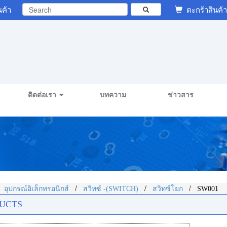
นค้า
ตะกร้าสินค้า
ติดต่อเรา
บทความ
ข่าวสาร
/
/
/
/
อุปกรณ์อิเล็กทรอนิกส์
สวิทซ์ -(SWITCH)
สวิทซ์โยก
SW001
UCTS