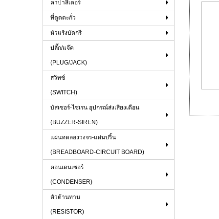
คาปาสิเตอร์
ที่ดูดตะกั่ว
หัวแร้งบัดกรี
ปลั๊ก/แจ๊ค
(PLUG/JACK)
สวิทซ์
(SWITCH)
บัสเซอร์-ไซเรน อุปกรณ์ส่งเสียงเตือน
(BUZZER-SIREN)
แผ่นทดลองวงจร-แผ่นปริ้น
(BREADBOARD-CIRCUIT BOARD)
คอนเดนเซอร์
(CONDENSER)
ตัวต้านทาน
(RESISTOR)