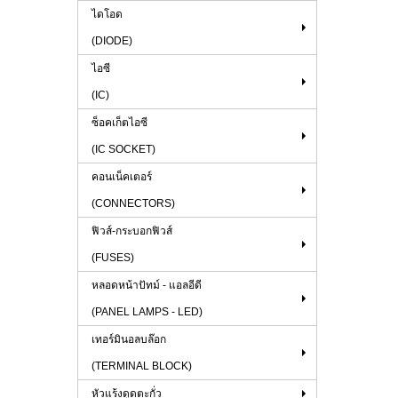
ไดโอด
(DIODE)
ไอซี
(IC)
ซ็อคเก็ตไอซี
(IC SOCKET)
คอนเน็คเตอร์
(CONNECTORS)
ฟิวส์-กระบอกฟิวส์
(FUSES)
หลอดหน้าปัทม์ - แอลอีดี
(PANEL LAMPS - LED)
เทอร์มินอลบล๊อก
(TERMINAL BLOCK)
หัวแร้งดูดตะกั่ว