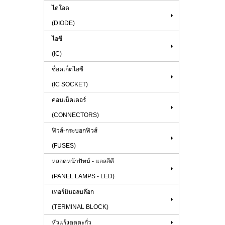
ไดโอด
(DIODE)
ไอซี
(IC)
ซ็อคเก็ตไอซี
(IC SOCKET)
คอนเน็คเตอร์
(CONNECTORS)
ฟิวส์-กระบอกฟิวส์
(FUSES)
หลอดหน้าปัทม์ - แอลอีดี
(PANEL LAMPS - LED)
เทอร์มินอลบล๊อก
(TERMINAL BLOCK)
หัวแร้งดูดตะกั่ว