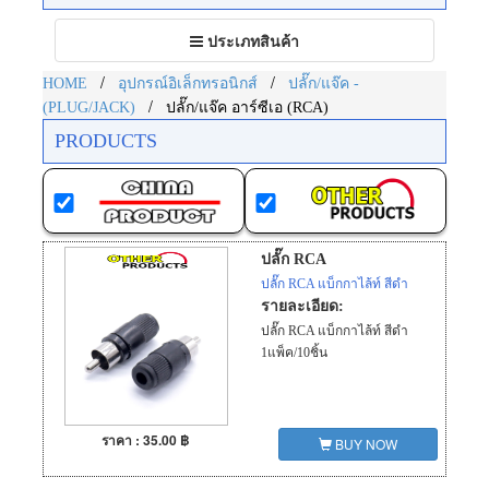
Toggle
ประเภทสินค้า
navigation
/
/
HOME
อุปกรณ์อิเล็กทรอนิกส์
ปลั๊ก/แจ๊ค -
/
(PLUG/JACK)
ปลั๊ก/แจ๊ค อาร์ซีเอ (RCA)
PRODUCTS
ปลั๊ก RCA
ปลั๊ก RCA แบ็กกาไล้ท์ สีดำ
รายละเอียด:
ปลั๊ก RCA แบ็กกาไล้ท์ สีดำ
1แพ็ค/10ชิ้น
ราคา : 35.00 ฿
BUY NOW