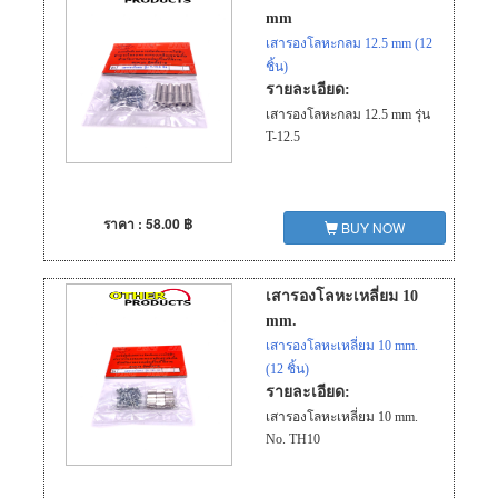
mm
เสารองโลหะกลม 12.5 mm (12
ชิ้น)
รายละเอียด:
เสารองโลหะกลม 12.5 mm รุ่น
T-12.5
ราคา : 58.00 ฿
BUY NOW
เสารองโลหะเหลี่ยม 10
mm.
เสารองโลหะเหลี่ยม 10 mm.
(12 ชิ้น)
รายละเอียด:
เสารองโลหะเหลี่ยม 10 mm.
No. TH10