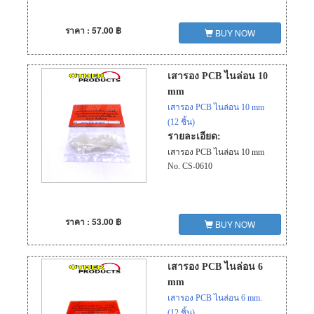
ราคา : 57.00 ฿
BUY NOW
เสารอง PCB ไนล่อน 10
mm
เสารอง PCB ไนล่อน 10 mm
(12 ชิ้น)
รายละเอียด:
เสารอง PCB ไนล่อน 10 mm
No. CS-0610
ราคา : 53.00 ฿
BUY NOW
เสารอง PCB ไนล่อน 6
mm
เสารอง PCB ไนล่อน 6 mm.
(12 ชิ้น)