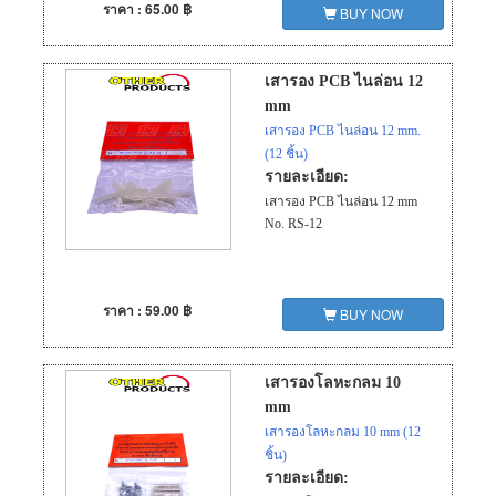
ราคา : 65.00 ฿
BUY NOW
เสารอง PCB ไนล่อน 12
mm
เสารอง PCB ไนล่อน 12 mm.
(12 ชิ้น)
รายละเอียด:
เสารอง PCB ไนล่อน 12 mm
No. RS-12
ราคา : 59.00 ฿
BUY NOW
เสารองโลหะกลม 10
mm
เสารองโลหะกลม 10 mm (12
ชิ้น)
รายละเอียด: