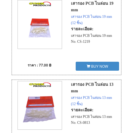
เสารอง PCB ไนล่อน 19
mm
เสารอง PCB ไนล่อน 19 mm
(12 ชิ้น)
รายละเอียด:
เสารอง PCB ไนล่อน 19 mm
No. CS-1219
ราคา : 77.00 ฿
BUY NOW
เสารอง PCB ไนล่อน 13
mm
เสารอง PCB ไนล่อน 13 mm
(12 ชิ้น)
รายละเอียด:
เสารอง PCB ไนล่อน 13 mm
No. CS-0813