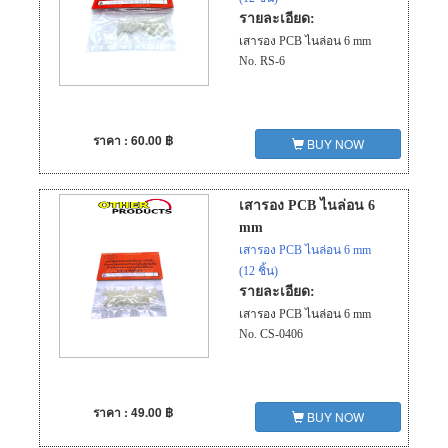
รายละเอียด:
เสารอง PCB ไนล่อน 6 mm
No. RS-6
ราคา : 60.00 ฿
BUY NOW
เสารอง PCB ไนล่อน 6
mm
เสารอง PCB ไนล่อน 6 mm
(12 ชิ้น)
รายละเอียด:
เสารอง PCB ไนล่อน 6 mm
No. CS-0406
ราคา : 49.00 ฿
BUY NOW