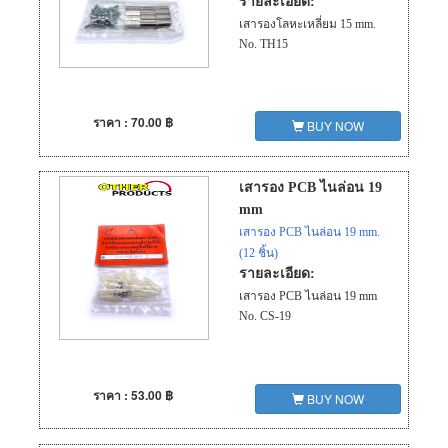
รายละเอียด:
เสารองโลหะเหลี่ยม 15 mm.
No. TH15
ราคา : 70.00 ฿
BUY NOW
เสารอง PCB ไนล่อน 19
mm
เสารอง PCB ไนล่อน 19 mm.
(12 ชิ้น)
รายละเอียด:
เสารอง PCB ไนล่อน 19 mm
No. CS-19
ราคา : 53.00 ฿
BUY NOW