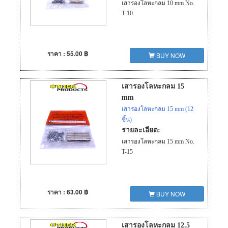
เสารองโลหะกลม 10 mm No.
T-10
ราคา : 55.00 ฿
BUY NOW
เสารองโลหะกลม 15
mm
เสารองโลหะกลม 15 mm (12
ชิ้น)
รายละเอียด:
เสารองโลหะกลม 15 mm No.
T-15
ราคา : 63.00 ฿
BUY NOW
เสารองโลหะกลม 12.5