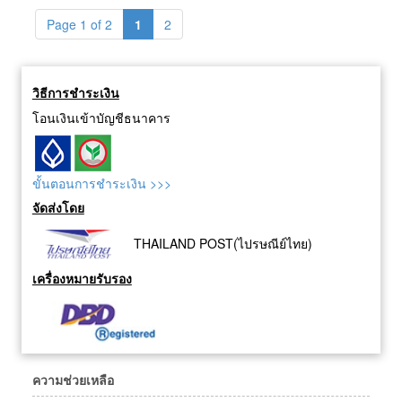
Page 1 of 2
1
2
วิธีการชำระเงิน
โอนเงินเข้าบัญชีธนาคาร
ขั้นตอนการชำระเงิน >>>
จัดส่งโดย
THAILAND POST(ไปรษณีย์ไทย)
เครื่องหมายรับรอง
ความช่วยเหลือ