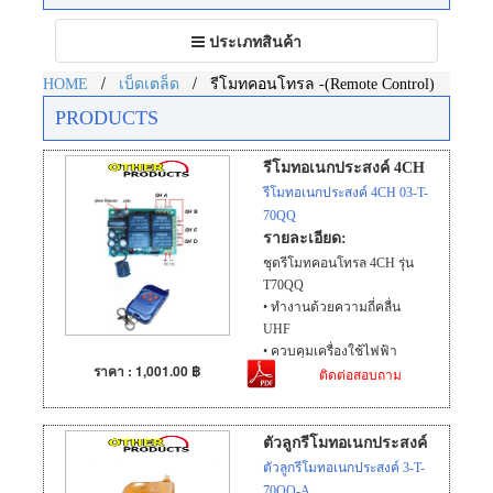
Toggle
ประเภทสินค้า
navigation
/
/
HOME
เบ็ดเตล็ด
รีโมทคอนโทรล -(Remote Control)
PRODUCTS
รีโมทอเนกประสงค์ 4CH
รีโมทอเนกประสงค์ 4CH 03-T-
70QQ
รายละเอียด:
ชุดรีโมทคอนโทรล 4CH รุ่น
T70QQ
• ทำงานด้วยความถี่คลื่น
UHF
• ควบคุมเครื่องใช้ไฟฟ้า
ราคา : 1,001.00 ฿
ติดต่อสอบถาม
220V 500W (สามารถ
ดัดแปลงให้ใช้กับเครื่องที่กิน
กำลังวัตต์สูงได้)
• ตั้งการป้อนรหัสด้วยการอ่าน
ตัวลูกรีโมทอเนกประสงค์
คลื่นความถี่จากตัวลูก (1 ชุด
ตัวลูกรีโมทอเนกประสงค์ 3-T-
สามารถใช้ตัวลูกได้ถึง 20 ตัว)
70QQ-A