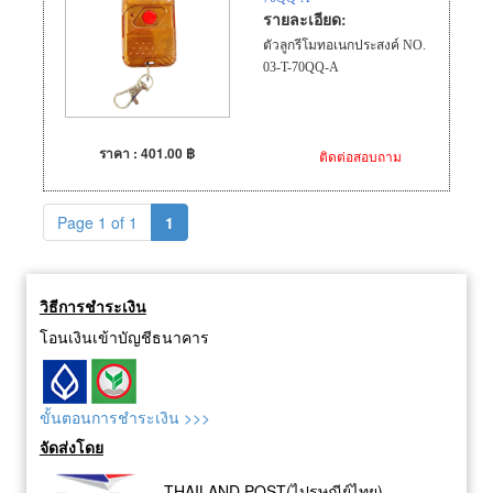
• ทำงานในที่โล่งได้ไกล 30
รายละเอียด:
เมตร / 3 ห้องทะลุ (ลูกเล็กที่
ตัวลูกรีโมทอเนกประสงค์ NO.
แถมมากับชุด)
03-T-70QQ-A
• ทำงานในที่โล่งได้ไกล 80
เมตร / 3 ห้องทะลุ (ต้องซื้อตัว
ลูกใหญ่เพิ่ม)
• สามารถตั้งการสั่งงานสวิทซ์
ราคา : 401.00 ฿
ติดต่อสอบถาม
ของรีโมทได้ 3 แบบคือ
1. สั่งงานแบบกดทีนึงติด - กด
ทีนึงดัง
Page 1 of 1
1
2. สั่งงานแบบกดสวิทซ์ค้างไว้
ติด - ปล่อยสวิทซ์ที่กดไว้ก็จะ
ดับ
3. สั่งงานแบบกดสวิทซ์เลือก
วิธีการชำระเงิน
แบบกดเลือกสลับ
โอนเงินเข้าบัญชีธนาคาร
ขั้นตอนการชำระเงิน >>>
จัดส่งโดย
THAILAND POST(ไปรษณีย์ไทย)