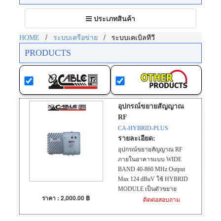
Toggle
ประเภทสินค้า
navigation
/
/
HOME
ระบบเครือข่าย
ระบบเคเบิลทีวี
PRODUCTS
อุปกรณ์ขยายสัญญาณ
RF
CA-HYBRID-PLUS
รายละเอียด:
อุปกรณ์ขยายสัญญาณ RF
ภายในอาคารแบบ WIDE
BAND 40-860 MHz Output
Max 124 dBuV ใช้ HYBRID
MODULE เป็นตัวขยาย
ราคา : 2,000.00 ฿
ติดต่อสอบถาม
สัญญาณ เกนขยาย 34 dB
ปรับเร่งลดความแรงได้ 20 dB
รองรับ 80-120 จุด ตัวเคสอลูมิ