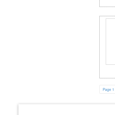
Page 1 