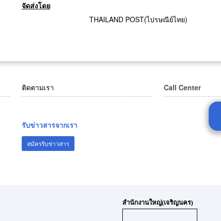
จัดส่งโดย
THAILAND POST(ไปรษณีย์ไทย)
ติดตามเรา
Call Center
รับข่าวสารจากเรา
สมัครรับข่าวสาร
สำนักงานใหญ่(เจริญนคร)