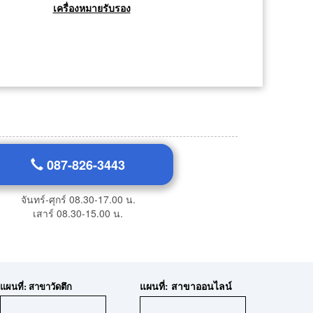
เครื่องหมายรับรอง
087-826-3443
จันทร์-ศุกร์ 08.30-17.00 น.
เสาร์ 08.30-15.00 น.
แผนที่: สาขาวัดตึก
แผนที่: สาขาออนไลน์