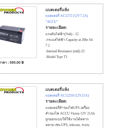
คุณภาพ ของสินค้าก่อนส่งถึงมือ
ลูกค้า
แบตเตอรี่แห้ง
-Battery Spa ทุกก้อนที่วางจำหน่าย
แบตเตอรี่ AC1272 (12V7.2A)
จะต้องถูกตรวจสอบคุณภาพ 100%
"ACCU"
-ทุกขั้นตอนการตรวจสอบ อยู่ภาย
รายละเอียด:
ใต้มาตรฐาน ISO 9001|2000
แรงดันไฟฟ้า(Volt) - 12
-กระแสไฟฟ้า Capacity at 20hr Ah
7.2
-Internal Resistance (mΩ) 25
-Model Type T1
ราคา : 595.00 ฿
-Position F
-Overall Dimension (mm.) Length
ยาว (มม.) 151 Width กว้าง (มม.)
65 Heigth สูง (มม.) 94
-น้ำหนัก Approx with Acid Kg 2.4
แบตเตอรี่แห้ง
แบตเตอรี่ AC12210 (12V21A)
รายละเอียด:
แบตเตอรี่สำรองไฟUPS เครื่อง
สำรองไฟ ACCU Vision 12V 21Ah
ถูกออกแบบให้ใช้งานได้หลาก
หลาย เช่น UPS, telecom, ระบบ