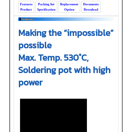
Features
Packing list
Replacement
Documents
Product
Specification
Option
Download
Making the “impossible”
possible
Max. Temp. 530°C,
Soldering pot with high
power