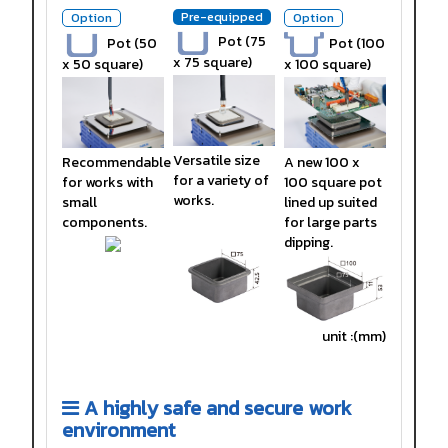
Pre-equipped
Option
Option
Pot (75
Pot (50
Pot (100
x 75 square)
x 50 square)
x 100 square)
Versatile size
Recommendable
A new 100 x
for a variety of
for works with
100 square pot
works.
small
lined up suited
components.
for large parts
dipping.
unit :(mm)
A highly safe and secure work
environment