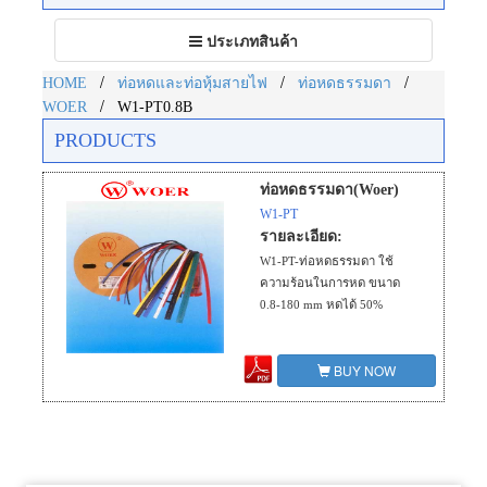
Toggle
ประเภทสินค้า
navigation
/
/
/
HOME
ท่อหดและท่อหุ้มสายไฟ
ท่อหดธรรมดา
/
WOER
W1-PT0.8B
PRODUCTS
ท่อหดธรรมดา(Woer)
W1-PT
รายละเอียด:
W1-PT-ท่อหดธรรมดา ใช้
ความร้อนในการหด ขนาด
0.8-180 mm หดได้ 50%
BUY NOW